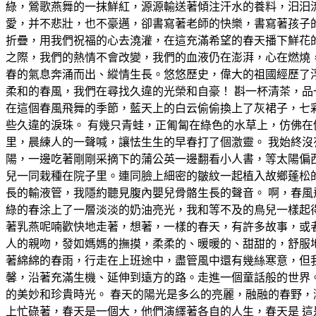
綠，鶯歌燕舞的一抹鮮紅，源源輸送著傾注汗水的養料，汩汩流
愛，并不悲壯，也不豪邁，卻書寫著老師的快樂，書寫著孩子
折疊，用我們祝福的心去澆灌，在這充滿希望的春天播下鮮花
之際，我們的熱情不會改變，我們的血液仍在澎湃，心在燃燒
春的氣息奔涌而出、縱情生長。悠悠歷史，偉大的祖國經歷了浮
柔和的春風，我們在尋找久違的光榮和自豪！ 斟一杯清茶，品
在這個春風飛舞的季節，藍天上的白云偷偷換上了灰裙子，七
些久違的淚珠。 有幾只青蛙，正匍匐在綠色的水草上，仿佛
里，晨練人的一聲喊，讓怯生生的早春打了個激靈。 我始終
陽，一邊吃著剛剛采摘下的蒲公英一邊翻看小人書，等太陽偏
兒一同栽種在院子里。連同臉上細密的皺紋一起植入故鄉蓬松
長的輸液管，我隱約聽見腹內嬰兒骨骼生長的聲音。 啊，春風
綠的春涂上了一層淡淡的奶油亮光，我和等不及的鳥兒一樣起
著乳燕呢喃歡快地走著，想著，一樣的春天，有許多故事，或
人的親吻，發如媽媽的撫摸，柔柔的、暖暖的、甜甜的，舒服地
著綿綿的春雨，行走在上班途中，盡管風中還有幾絲寒意，但
馨，沿著充滿生機、延伸到遠方的路。走進一個童話般的世界
的美妙和珍貴時光。 春天的陽光是多么的亮麗，融融的春野，
上忙碌著，春天是一個大，他們演繹著各自的人生，春天是 