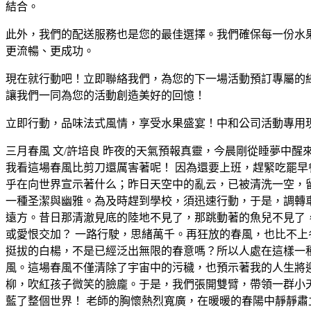
結合。
此外，我們的配送服務也是您的最佳選擇。我們確保每一份水
更流暢、更成功。
現在就行動吧！立即聯絡我們，為您的下一場活動預訂專屬的
讓我們一同為您的活動創造美好的回憶！
立即行動，品味法式風情，享受水果盛宴！中和公司活動專用
三月春風 文/許培良 昨夜的天氣預報真靈，今晨剛從睡夢中
我看這場春風比剪刀還厲害著呢！ 因為還要上班，趕緊吃罷
乎在向世界宣示著什么；昨日天空中的亂云，已被清洗一空，
一種圣潔與幽雅。為及時趕到學校，須迅速行動，于是，調轉
遠方。昔日那清澈見底的陸地不見了，那跳動著的魚兒不見了
或愛恨交加？ 一路行駛，思緒萬千。再狂放的春風，也比不
挺拔的白楊，不是已經泛出無限的春意嗎？所以人處在這樣一
風。這場春風不僅清除了宇宙中的污穢，也預示著我的人生將迎
柳，吹紅孩子微笑的臉龐。于是，我們張開雙臂，帶領一群小
藍了整個世界！ 老師的胸懷熱烈寬廣，在暖暖的春陽中靜靜