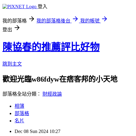
登入
我的部落格
我的部落格後台
我的帳號
登出
陳協春的推薦評比好物
跳到主文
歡迎光臨w86fdyw在痞客邦的小天地
部落格全站分類：
財經政論
相簿
部落格
名片
Dec
08
Sun
2024
10:27