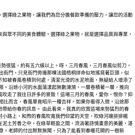
。選擇綠之果物，讓我們為您分擔餐飲準備的壓力，讓您的活動
來與眾不同的美食體驗。選擇綠之果物，就是選擇品質與專業，
來勢很猛，約有五六級以上。呀，三月春風，三月春風似剪刀，
出街門，只見街門旁邊那棵法國梧桐拼命似地搖晃著巨頭，似
不知被春風卷積到何處，清潔光滑的水泥地面，無疑給人增添了
限。沿途小河的水面蕩漾起無數漣漪，一層卷積著一層，推向
風吹走了我往日許多的景致！這場三月的春風，愛你，恨你？抑
相比而言，春風畢竟昭示一種吉祥。如果你看得入微，沿途那
帶給你春的訊息。 由此看來，我真的欣賞這場來勢猛烈的春
鄉村小路上，和煦的春風吹寬我們仰望的天空，吹綠河邊排排楊
在泥土芳香之中，在綠草輕盈之間，流淌著詩情畫意的美麗，湛
章。老師的付出默默無聞，只為了能看到春暖花開的一樹新