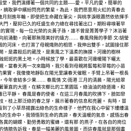
，我們演繹著一個共同的主題-----愛。平凡的愛，簡單的
，摘取夢中繽紛閃亮的繁星。為此，我們愿意用火紅的青春去
歲月刻進年輪，即使把生命藏在筆尖，與桃李淚眼蕭然依依揮手
大門，壓抑已久的旺盛生命力總在尋找著出口，期盼尋嗅著早
夢想的實現，每一位光榮的炎黃子孫，誰不曾是菁菁學子？沐浴著
前涌動，向著那無限美好的遠方…… 春風飛舞的季節 文/胡瑩
涸的河床，也打濕了母親熾熱的相思，我伸出雙手，試圖接住那
鬧，是肅殺后的葳茂，是熏風之下溫柔的撫摸。河邊的樹林
蝕斑斑的黑土地。小時候放了學，最喜歡在河邊暖陽下曬太
親，當春天再一次來臨時，我只看到母親將藍莓和草莓的小苗
的果實，我傻傻地靜臥在陽光里讓春天催眠，手臂上吊著一根長
年會結多少果…… 春風情 文/雨港 三月的清晨，陽光給翠
著筆直的大道，在鱗次櫛比的工業園區，綠油油的綠道邊，和
已平靜。 春風是春的使者，在這三月春風的吹拂下，臉如戀
枝，枝上那泛綠的春之芽，展示著春的信息和亮麗。 有時，冒
看到了小草昂揚露出綠色的生命樣子，他們在我心中留下縷縷溫
色的生命中，我領悟到生命的真諦，春天溫暖的氣息，感悟出春
各異的蝴蝶、勤勞勇敢的蜜蜂，還有那 的燕子，在各自的崗位
的情臆告訴我，春是一幅美麗的風景圖，而這春風就是那個畫