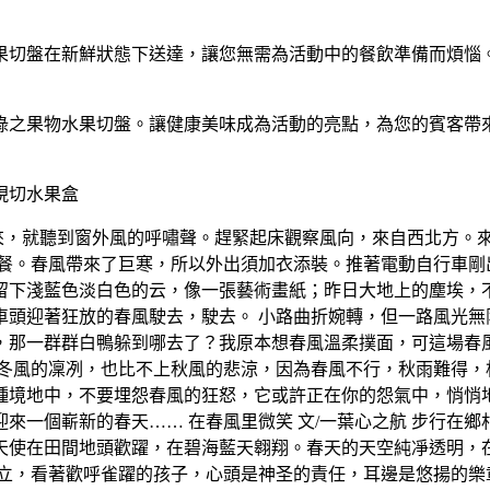
果切盤在新鮮狀態下送達，讓您無需為活動中的餐飲準備而煩惱
綠之果物水果切盤。讓健康美味成為活動的亮點，為您的賓客帶
現切水果盒
醒來，就聽到窗外風的呼嘯聲。趕緊起床觀察風向，來自西北方。
早餐。春風帶來了巨寒，所以外出須加衣添裝。推著電動自行車剛
留下淺藍色淡白色的云，像一張藝術畫紙；昨日大地上的塵埃，
車頭迎著狂放的春風駛去，駛去。 小路曲折婉轉，但一路風光無
，那一群群白鴨躲到哪去了？我原本想春風溫柔撲面，可這場春
上冬風的凜冽，也比不上秋風的悲涼，因為春風不行，秋雨難得，
種境地中，不要埋怨春風的狂怒，它或許正在你的怨氣中，悄悄地
來一個嶄新的春天…… 在春風里微笑 文/一葉心之航 步行在
天使在田間地頭歡躍，在碧海藍天翱翔。春天的天空純凈透明，
肅立，看著歡呼雀躍的孩子，心頭是神圣的責任，耳邊是悠揚的樂