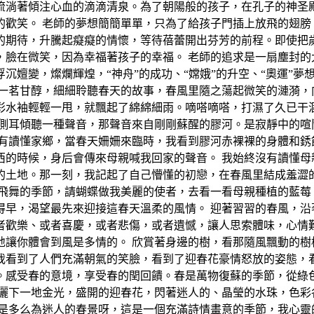
淌著傾注心血的滴滴清泉。為了朝陽般的孩子，在孔子的神圣殿堂
的歡笑。 老師的夢想簡簡單單，只為了給孩子門插上放飛的翅膀
的期待，升騰起癡癡的情懷，等待蓓蕾開出芬芳的前程。即使把
，臉在微笑，因為幸福著孩子的幸福。 老師的追求是一扇塵封的
沉嬗變，燦爛輝煌，“神舟”的成功、“嫦娥”的升空、“奧運”
一茗甘醇，細細聆聽春天的故事，春風里隨之蕩起微笑的漣漪，向
彩水袖輕輕一甩，就飄起了綿綿細雨。嘀嗒嘀嗒，打濕了久已干
在側耳傾聽一種聲音，那聲音來自剛剛蘇醒的膠河。是寂靜中的喧
沒有讀懂家鄉，當春天姍姍來臨時，我看到膠河赤裸裸的身體和銹
西的時候，身后會傳來母親喊我回家的聲音。 我始終沒有讀懂母
的土地。那一刻，我記起了自己懵懂的初戀，在春風里結成羞澀
飛舞的季節，請蝴蝶做我美麗的使者，去看一看母親種植的藍莓，今
得早，渴望最先來迎接這春天溫柔的風情。 迎著習習的春風，沿
者歡樂、或者喜慶，或者悲傷，或者遺憾，讓人思索體味，心情難
讓你體會到風是多情的。 欣賞著身邊的樹，看那隨風飄動的樹
我看到了人們充滿朝氣的笑臉，看到了迎春花豪情怒放的姿態，
。感受春的意境，享受春的閏回饋。春是萬物復蘇的季節，從綠
灑下一地金光，盛開的迎春花，閃著迷人的、晶瑩的水珠，色彩
這是多么為迷人的春景呀，這是一個充滿詩情畫意的季節，我心靈